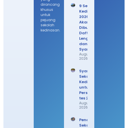
dirancang
9 Sekolah
khusus
Kedinasan
untuk
2026 yang
pejuang
Akan
sekolah
Dibuka, Ini
kedinasan.
Daftar
Lengkap
dan
Syaratnya
August 9,
2026
Syarat
Sekolah
Kedinasan
untuk
Persiapan
tes 2026!
August 6,
2026
Pendaftaran
Sekdin