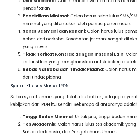
Usia Maksimal
: Calon mahasiswa baru harus berusia
pendaftaran.
Pendidikan Minimal
: Calon harus telah lulus SMA/S
minimal yang ditentukan oleh panitia penerimaan.
Sehat Jasmani dan Rohani
: Calon harus lulus peme
bebas dari narkoba. Kesehatan jasmani sangat ditekan
yang intens.
Tidak Terikat Kontrak dengan Instansi Lain
: Calo
instansi lain yang mengharuskan untuk bekerja setelah
Bebas Narkoba dan Tindak Pidana
: Calon harus m
dari tindak pidana.
Syarat Khusus Masuk IPDN
Selain syarat umum yang telah disebutkan, ada juga syar
kebijakan dari IPDN itu sendiri. Beberapa di antaranya adala
Tinggi Badan Minimal
: Untuk pria, tinggi badan mi
Tes Akademik
: Calon harus lulus tes akademik yan
Bahasa Indonesia, dan Pengetahuan Umum.