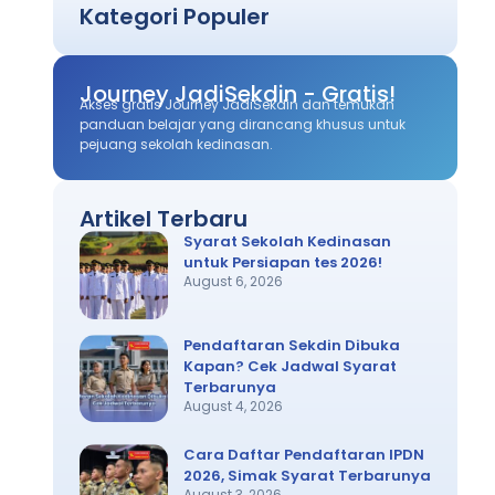
Kategori Populer
Journey JadiSekdin - Gratis!
Akses gratis Journey JadiSekdin dan temukan
panduan belajar yang dirancang khusus untuk
pejuang sekolah kedinasan.
Artikel Terbaru
Syarat Sekolah Kedinasan
untuk Persiapan tes 2026!
August 6, 2026
Pendaftaran Sekdin Dibuka
Kapan? Cek Jadwal Syarat
Terbarunya
August 4, 2026
Cara Daftar Pendaftaran IPDN
2026, Simak Syarat Terbarunya
August 3, 2026