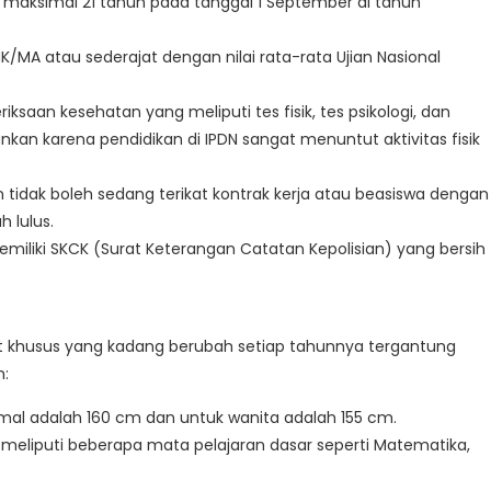
 maksimal 21 tahun pada tanggal 1 September di tahun
MK/MA atau sederajat dengan nilai rata-rata Ujian Nasional
riksaan kesehatan yang meliputi tes fisik, tes psikologi, dan
kan karena pendidikan di IPDN sangat menuntut aktivitas fisik
n tidak boleh sedang terikat kontrak kerja atau beasiswa dengan
 lulus.
emiliki SKCK (Surat Keterangan Catatan Kepolisian) yang bersih
at khusus yang kadang berubah setiap tahunnya tergantung
h:
nimal adalah 160 cm dan untuk wanita adalah 155 cm.
g meliputi beberapa mata pelajaran dasar seperti Matematika,