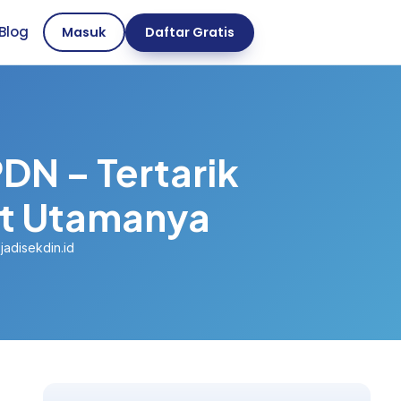
Blog
Masuk
Daftar Gratis
DN – Tertarik
at Utamanya
jadisekdin.id