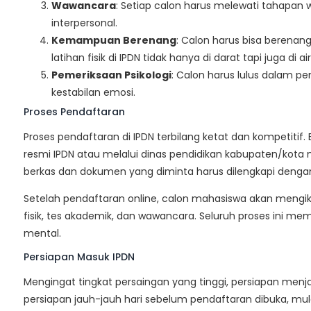
Wawancara
: Setiap calon harus melewati tahapan 
interpersonal.
Kemampuan Berenang
: Calon harus bisa berenan
latihan fisik di IPDN tidak hanya di darat tapi juga di air
Pemeriksaan Psikologi
: Calon harus lulus dalam p
kestabilan emosi.
Proses Pendaftaran
Proses pendaftaran di IPDN terbilang ketat dan kompetitif
resmi IPDN atau melalui dinas pendidikan kabupaten/kota 
berkas dan dokumen yang diminta harus dilengkapi dengan t
Setelah pendaftaran online, calon mahasiswa akan mengikut
fisik, tes akademik, dan wawancara. Seluruh proses ini m
mental.
Persiapan Masuk IPDN
Mengingat tingkat persaingan yang tinggi, persiapan men
persiapan jauh-jauh hari sebelum pendaftaran dibuka, mula