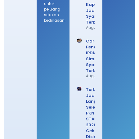
untuk
Kapan? Cek
pejuang
Jadwal
sekolah
Syarat
kedinasan.
Terbarunya
August 4, 2026
Cara Daftar
Pendaftaran
IPDN 2026,
Simak
Syarat
Terbarunya
August 3, 2026
Terbaru!
Jadwal
Lanjutan
Seleksi
PKN
STAN
2026,
Cek
Disini