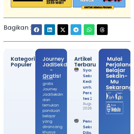
Bagikan :
Kategori
Journey
Artikel
Mulai
Populer
JadiSekdin
Terbaru
Perjalana
-
Belajar
Syarat
Gratis!
Sekdin-
Sekolah
Akses
Mu
Kedinasan
gratis
Sekarang
untuk
Journey
Persiapan
JadiSekdin
tes 2026!
dan
August 6,
temukan
2026
panduan
belajar
Pendaftaran
yang
dirancang
Sekdin
khusus
Dibuka