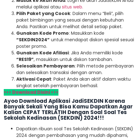
Masuk ke Akun Anda
: Login ke akun JadiSEKDIN Anda
melalui aplikasi atau
situs web.
Pilih Paket yang Cocok
: Dalam menu “Beli”, pilih
paket bimbingan yang sesuai dengan kebutuhan
Anda. Pastikan untuk melihat detail setiap paket.
Gunakan Kode Promo
: Masukkan kode
“SEKDIN2024”
untuk mendapat diskon spesial sesuai
poster promo.
Gunakan Kode Afiliasi
: Jika Anda memiliki kode
“RES19”
, masukkan untuk diskon tambahan.
Selesaikan Pembayaran
: Pilih metode pembayaran
dan selesaikan transaksi dengan aman.
Aktivasi Cepat
: Paket Anda akan aktif dalam waktu
singkat setelah pembayaran berhasil.
>>> Download Disini <<<
Ayoo Download Aplikasi JadiSEKDIN Karena
Banyak Sekali Yang Bisa Kamu Dapatkan Agar
Kalian CEPAT TERLATIH Dengan Soal Soal Tes
Sekolah Kedinasan (SEKDIN) 2024!!!
Dapatkan ribuan soal Tes Sekolah Kedinasan (SEKDIN)
2024 dengan pembahasan yang mudah dipahami,