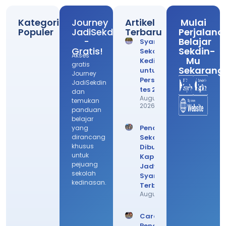
Kategori
Journey
Artikel
Mulai
Populer
JadiSekdin
Terbaru
Perjalana
-
Belajar
Syarat
Gratis!
Sekdin-
Sekolah
Akses
Mu
Kedinasan
gratis
Sekarang
untuk
Journey
Persiapan
JadiSekdin
tes 2026!
dan
August 6,
temukan
2026
panduan
belajar
Pendaftaran
yang
dirancang
Sekdin
khusus
Dibuka
untuk
Kapan? Cek
pejuang
Jadwal
sekolah
Syarat
kedinasan.
Terbarunya
August 4, 2026
Cara Daftar
Pendaftaran