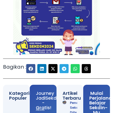
Bagikan :
Kategori
Journey
Artikel
Mulai
Populer
JadiSekdin
Terbaru
Perjalana
-
Belajar
Pendaftaran
Gratis!
Sekdin-
Sekdin
Akses
Mu
Dibuka