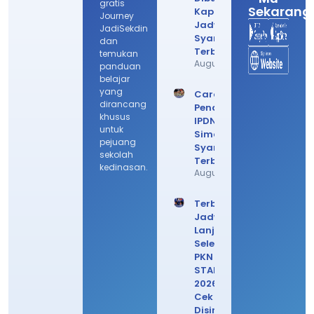
gratis
Sekarang
Kapan? Cek
Journey
Jadwal
JadiSekdin
Syarat
dan
Terbarunya
temukan
August 4, 2026
panduan
belajar
yang
Cara Daftar
dirancang
Pendaftaran
khusus
IPDN 2026,
untuk
Simak
pejuang
Syarat
sekolah
Terbarunya
kedinasan.
August 3, 2026
Terbaru!
Jadwal
Lanjutan
Seleksi
PKN
STAN
2026,
Cek
Disini