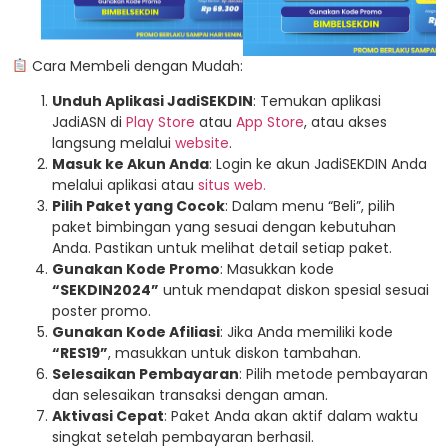
Cara Membeli dengan Mudah:
Unduh Aplikasi JadiSEKDIN
: Temukan aplikasi
JadiASN di
Play Store
atau
App Store
, atau akses
langsung melalui
website
.
Masuk ke Akun Anda
: Login ke akun JadiSEKDIN Anda
melalui aplikasi atau
situs web.
Pilih Paket yang Cocok
: Dalam menu “Beli”, pilih
paket bimbingan yang sesuai dengan kebutuhan
Anda. Pastikan untuk melihat detail setiap paket.
Gunakan Kode Promo
: Masukkan kode
“SEKDIN2024”
untuk mendapat diskon spesial sesuai
poster promo.
Gunakan Kode Afiliasi
: Jika Anda memiliki kode
“RES19”
, masukkan untuk diskon tambahan.
Selesaikan Pembayaran
: Pilih metode pembayaran
dan selesaikan transaksi dengan aman.
Aktivasi Cepat
: Paket Anda akan aktif dalam waktu
singkat setelah pembayaran berhasil.