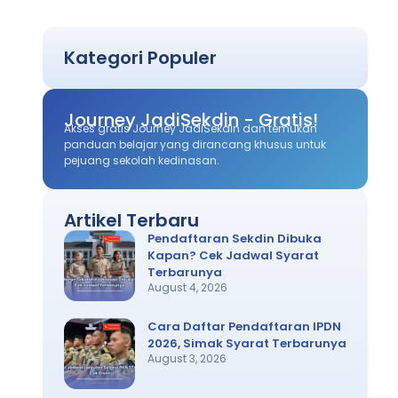
Kategori Populer
Journey JadiSekdin - Gratis!
Akses gratis Journey JadiSekdin dan temukan
panduan belajar yang dirancang khusus untuk
pejuang sekolah kedinasan.
Artikel Terbaru
Pendaftaran Sekdin Dibuka
Kapan? Cek Jadwal Syarat
Terbarunya
August 4, 2026
Cara Daftar Pendaftaran IPDN
2026, Simak Syarat Terbarunya
August 3, 2026