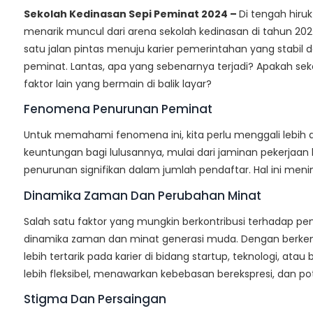
Sekolah Kedinasan Sepi Peminat 2024 –
Di tengah hiru
menarik muncul dari arena sekolah kedinasan di tahun 2024
satu jalan pintas menuju karier pemerintahan yang stabi
peminat. Lantas, apa yang sebenarnya terjadi? Apakah sek
faktor lain yang bermain di balik layar?
Fenomena Penurunan Peminat
Untuk memahami fenomena ini, kita perlu menggali lebih
keuntungan bagi lulusannya, mulai dari jaminan pekerjaan h
penurunan signifikan dalam jumlah pendaftar. Hal ini men
Dinamika Zaman Dan Perubahan Minat
Salah satu faktor yang mungkin berkontribusi terhadap p
dinamika zaman dan minat generasi muda. Dengan berkem
lebih tertarik pada karier di bidang startup, teknologi, at
lebih fleksibel, menawarkan kebebasan berekspresi, dan p
Stigma Dan Persaingan