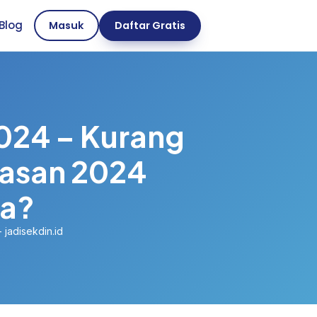
Blog
Masuk
Daftar Gratis
024 – Kurang
nasan 2024
ya?
 jadisekdin.id