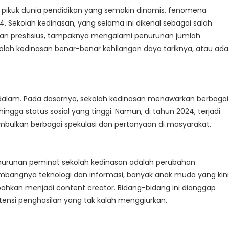
k pikuk dunia pendidikan yang semakin dinamis, fenomena
. Sekolah kedinasan, yang selama ini dikenal sebagai salah
l dan prestisius, tampaknya mengalami penurunan jumlah
olah kedinasan benar-benar kehilangan daya tariknya, atau ada
 dalam. Pada dasarnya, sekolah kedinasan menawarkan berbagai
ingga status sosial yang tinggi. Namun, di tahun 2024, terjadi
imbulkan berbagai spekulasi dan pertanyaan di masyarakat.
enurunan peminat sekolah kedinasan adalah perubahan
bangnya teknologi dan informasi, banyak anak muda yang kini
au bahkan menjadi content creator. Bidang-bidang ini dianggap
otensi penghasilan yang tak kalah menggiurkan.