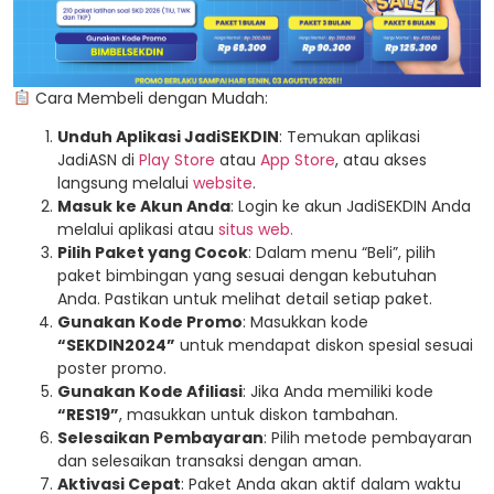
Cara Membeli dengan Mudah:
Unduh Aplikasi JadiSEKDIN
: Temukan aplikasi
JadiASN di
Play Store
atau
App Store
, atau akses
langsung melalui
website
.
Masuk ke Akun Anda
: Login ke akun JadiSEKDIN Anda
melalui aplikasi atau
situs web.
Pilih Paket yang Cocok
: Dalam menu “Beli”, pilih
paket bimbingan yang sesuai dengan kebutuhan
Anda. Pastikan untuk melihat detail setiap paket.
Gunakan Kode Promo
: Masukkan kode
“SEKDIN2024”
untuk mendapat diskon spesial sesuai
poster promo.
Gunakan Kode Afiliasi
: Jika Anda memiliki kode
“RES19”
, masukkan untuk diskon tambahan.
Selesaikan Pembayaran
: Pilih metode pembayaran
dan selesaikan transaksi dengan aman.
Aktivasi Cepat
: Paket Anda akan aktif dalam waktu