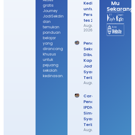
Mu
Kedinasan
gratis
Sekarang
untuk
Journey
Persiapan
JadiSekdin
tes 2026!
dan
August 6,
temukan
2026
panduan
belajar
Pendaftaran
yang
dirancang
Sekdin
khusus
Dibuka
untuk
Kapan? Cek
pejuang
Jadwal
sekolah
Syarat
kedinasan.
Terbarunya
August 4, 2026
Cara Daftar
Pendaftaran
IPDN 2026,
Simak
Syarat
Terbarunya
August 3, 2026