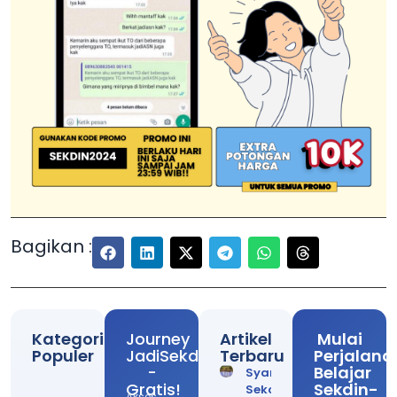
Bagikan :
Kategori
Journey
Artikel
Mulai
Populer
JadiSekdin
Terbaru
Perjalana
-
Belajar
Syarat
Gratis!
Sekdin-
Sekolah
Akses