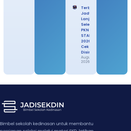
Terbaru!
Jadwal
Lanjutan
Seleksi
PKN
STAN
2026,
Cek
Disini
August 1,
2026
Bimbel sekolah kedinasan untuk membantu