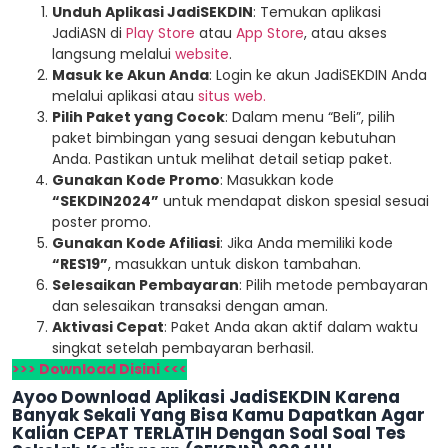
Unduh Aplikasi JadiSEKDIN
: Temukan aplikasi
JadiASN di
Play Store
atau
App Store
, atau akses
langsung melalui
website
.
Masuk ke Akun Anda
: Login ke akun JadiSEKDIN Anda
melalui aplikasi atau
situs web.
Pilih Paket yang Cocok
: Dalam menu “Beli”, pilih
paket bimbingan yang sesuai dengan kebutuhan
Anda. Pastikan untuk melihat detail setiap paket.
Gunakan Kode Promo
: Masukkan kode
“SEKDIN2024”
untuk mendapat diskon spesial sesuai
poster promo.
Gunakan Kode Afiliasi
: Jika Anda memiliki kode
“RES19”
, masukkan untuk diskon tambahan.
Selesaikan Pembayaran
: Pilih metode pembayaran
dan selesaikan transaksi dengan aman.
Aktivasi Cepat
: Paket Anda akan aktif dalam waktu
singkat setelah pembayaran berhasil.
>>> Download Disini <<<
Ayoo Download Aplikasi JadiSEKDIN Karena
Banyak Sekali Yang Bisa Kamu Dapatkan Agar
Kalian CEPAT TERLATIH Dengan Soal Soal Tes