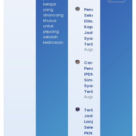
belajar
Pendaftaran
yang
dirancang
Sekdin
khusus
Dibuka
untuk
Kapan? Cek
pejuang
Jadwal
sekolah
Syarat
kedinasan.
Terbarunya
August 4, 2026
Cara Daftar
Pendaftaran
IPDN 2026,
Simak
Syarat
Terbarunya
August 3, 2026
Terbaru!
Jadwal
Lanjutan
Seleksi
PKN