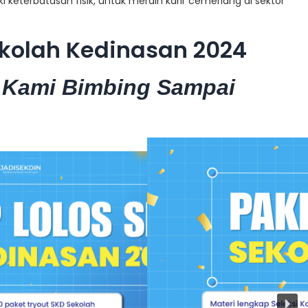
eterbatasan fisik, untuk meraih karir cemerlang di sektor
kolah Kedinasan 2024
 Kami Bimbing Sampai