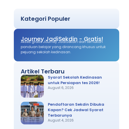
Kategori Populer
Journey JadiSekdin - Gratis!
Akses gratis Journey JadiSekdin dan temukan
panduan belajar yang dirancang khusus untuk
pejuang sekolah kedinasan.
Artikel Terbaru
Syarat Sekolah Kedinasan
untuk Persiapan tes 2026!
August 6, 2026
Pendaftaran Sekdin Dibuka
Kapan? Cek Jadwal Syarat
Terbarunya
August 4, 2026