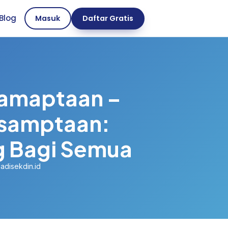
Blog
Masuk
Daftar Gratis
samaptaan –
esamptaan:
g Bagi Semua
adisekdin.id