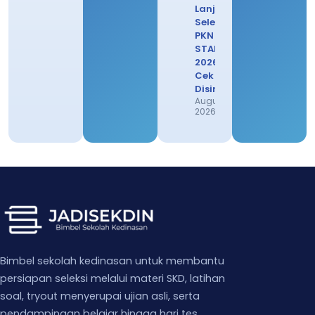
Lanjutan
Seleksi
PKN
STAN
2026,
Cek
Disini
August 1,
2026
Bimbel sekolah kedinasan untuk membantu
persiapan seleksi melalui materi SKD, latihan
soal, tryout menyerupai ujian asli, serta
pendampingan belajar hingga hari tes.