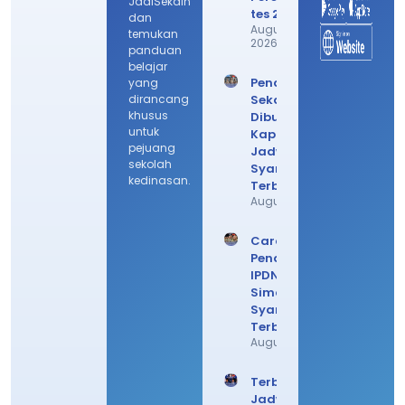
JadiSekdin
tes 2026!
dan
August 6,
temukan
2026
panduan
belajar
Pendaftaran
yang
dirancang
Sekdin
khusus
Dibuka
untuk
Kapan? Cek
pejuang
Jadwal
sekolah
Syarat
kedinasan.
Terbarunya
August 4, 2026
Cara Daftar
Pendaftaran
IPDN 2026,
Simak
Syarat
Terbarunya
August 3, 2026
Terbaru!
Jadwal