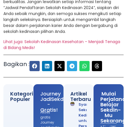
berkualitas. Jangan lewatkan setiap informasi tentang
“Jadwal Pendaftaran Sekolah Kedinasan 2024”, siapkan diri
Anda sebaik mungkin, dan semoga sukses mengikuti setiap
langkah seleksinya. Bersiaplah untuk mengambil langkah
besar dalam perjalanan karier Anda dengan bergabung di
sekolah kedinasan pilihan Anda.
Lihat juga: Sekolah Kedinasan Kesehatan – Menjadi Tenaga
di Bidang Medis!
Bagikan :
Kategori
Journey
Artikel
Mulai
Populer
JadiSekdin
Terbaru
Perjalana
-
Belajar
Syarat
Gratis!
Sekdin-
Sekolah
Akses
Mu
Kedinasan
gratis
Sekarang
untuk
Journey
Persiapan