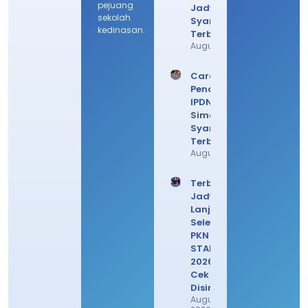
pejuang
Jadwal
sekolah
Syarat
kedinasan.
Terbarunya
August 4, 2026
Cara Daftar
Pendaftaran
IPDN 2026,
Simak
Syarat
Terbarunya
August 3, 2026
Terbaru!
Jadwal
Lanjutan
Seleksi
PKN
STAN
2026,
Cek
Disini
August 1,