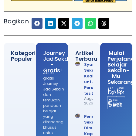
Bagikan :
Kategori
Journey
Artikel
Mulai
Populer
JadiSekdin
Terbaru
Perjalana
-
Belajar
Syarat
Gratis!
Sekdin-
Sekolah
Akses
Mu
Kedinasan
gratis
Sekarang
untuk
Journey
Persiapan
JadiSekdin
tes 2026!
dan
August 6,
temukan
2026
panduan
belajar
Pendaftaran
yang
dirancang
Sekdin
khusus
Dibuka
untuk
Kapan? Cek