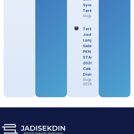
Syarat
Terbarunya
August 3, 2026
Terbaru!
Jadwal
Lanjutan
Seleksi
PKN
STAN
2026,
Cek
Disini
August 1,
2026