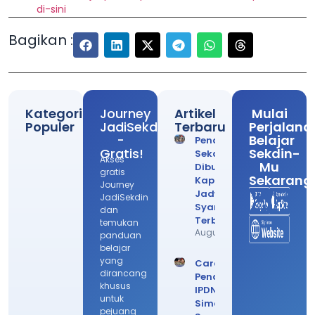
di-sini
Bagikan :
Kategori
Journey
Artikel
Mulai
Populer
JadiSekdin
Terbaru
Perjalana
-
Belajar
Pendaftaran
Gratis!
Sekdin-
Sekdin
Akses
Mu
Dibuka
gratis
Sekarang
Kapan? Cek
Journey
Jadwal
JadiSekdin
Syarat
dan
Terbarunya
temukan
August 4, 2026
panduan
belajar
yang
Cara Daftar
dirancang
Pendaftaran
khusus
IPDN 2026,
untuk
Simak
pejuang