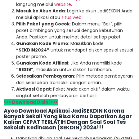
langsung melalui
website
.
Masuk ke Akun Anda
: Login ke akun JadiSEKDIN Anda
melalui aplikasi atau
situs web.
Pilih Paket yang Cocok
: Dalam menu “Beli”, pilih
paket bimbingan yang sesuai dengan kebutuhan
Anda. Pastikan untuk melihat detail setiap paket.
Gunakan Kode Promo
: Masukkan kode
“SEKDIN2024”
untuk mendapat diskon spesial sesuai
poster promo.
Gunakan Kode Afiliasi
: Jika Anda memiliki kode
“RES19”
, masukkan untuk diskon tambahan.
Selesaikan Pembayaran
: Pilih metode pembayaran
dan selesaikan transaksi dengan aman.
Aktivasi Cepat
: Paket Anda akan aktif dalam waktu
singkat setelah pembayaran berhasil.
>>> Download Disini <<<
Ayoo Download Aplikasi JadiSEKDIN Karena
Banyak Sekali Yang Bisa Kamu Dapatkan Agar
Kalian CEPAT TERLATIH Dengan Soal Soal Tes
Sekolah Kedinasan (SEKDIN) 2024!!!
Dapatkan ribuan soal Tes Sekolah Kedinasan (SEKDIN)