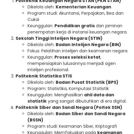
Politeknik Keuangan Negara STAN (PKN STAN)
Dikelola oleh:
Kementerian Keuangan
Program studi: Akuntansi, Perpajakan, Bea dan
Cukai
Keunggulan:
Pendidikan gratis
dan jaminan
penempatan kerja di instansi keuangan negara.
Sekolah Tinggi Intelijen Negara (STIN)
Dikelola oleh:
Badan Intelijen Negara (BIN)
Fokus: Pelatihan intelijen dan keamanan negara
Keunggulan:
Proses seleksi ketat
,
mempersiapkan lulusannya menjadi agen
intelijen profesional.
Politeknik Statistika STIS
Dikelola oleh:
Badan Pusat Statistik (BPS)
Program: Statistika, Komputasi Statistik
Keunggulan: Menghasilkan
ahli data dan
statistik
yang sangat dibutuhkan di era digital.
Politeknik Siber dan Sandi Negara (Poltek SSN)
Dikelola oleh:
Badan Siber dan Sandi Negara
(BSSN)
Program studi: Keamanan Siber, Kriptografi
Keunggulan: Memfokuskan pada
keamanan