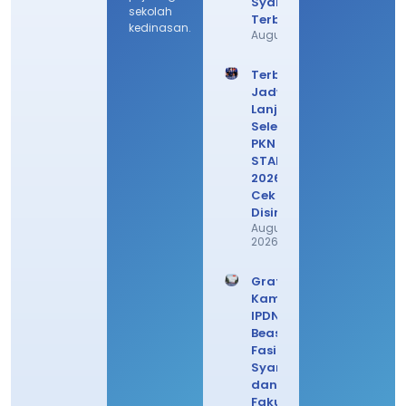
Syarat
sekolah
Terbarunya
kedinasan.
August 3, 2026
Terbaru!
Jadwal
Lanjutan
Seleksi
PKN
STAN
2026,
Cek
Disini
August 1,
2026
Gratis!
Kampus
IPDN
Beasiswa
Fasilitas,
Syarat,
dan
Fakultas