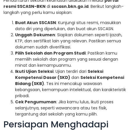
Pendaftaran sekolah kedinasan dilakukan melalui
portal
resmi SSCASN-BKN
di
sscasn.bkn.go.id
. Berikut langkah-
langkah yang perlu kamu siapkan:
Buat Akun SSCASN
: Kunjungi situs resmi, masukkan
data diri yang diperlukan, dan buat akun SSCASN.
Unggah Dokumen
: Siapkan dokumen seperti ijazah,
KTP, dan sertifikat lain yang relevan. Pastikan semua
dokumen sudah diverifikasi.
Pilih Sekolah dan Program Studi
: Pastikan kamu
memilih sekolah dan program yang sesuai dengan
minat dan kemampuanmu.
Ikuti Ujian Seleksi
: Ujian terdiri dari
Seleksi
Kompetensi Dasar (SKD)
dan
Seleksi Kompetensi
Bidang (SKB)
. Tes ini mencakup wawasan
kebangsaan, kemampuan intelektual, dan karakteristik
pribadi.
Cek Pengumuman
: Jika kamu lulus, ikuti proses
selanjutnya, seperti wawancara atau tes fisik,
tergantung dari sekolah yang kamu pilih.
Persiapan Menghadapi