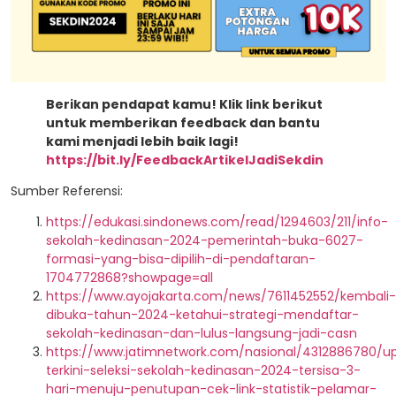
Berikan pendapat kamu! Klik link berikut
untuk memberikan feedback dan bantu
kami menjadi lebih baik lagi!
https://bit.ly/FeedbackArtikelJadiSekdin
Sumber Referensi:
https://edukasi.sindonews.com/read/1294603/211/info-
sekolah-kedinasan-2024-pemerintah-buka-6027-
formasi-yang-bisa-dipilih-di-pendaftaran-
1704772868?showpage=all
https://www.ayojakarta.com/news/7611452552/kembali-
dibuka-tahun-2024-ketahui-strategi-mendaftar-
sekolah-kedinasan-dan-lulus-langsung-jadi-casn
https://www.jatimnetwork.com/nasional/4312886780/u
terkini-seleksi-sekolah-kedinasan-2024-tersisa-3-
hari-menuju-penutupan-cek-link-statistik-pelamar-