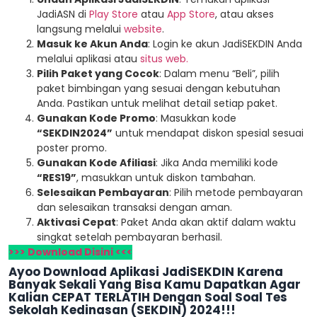
JadiASN di
Play Store
atau
App Store
, atau akses
langsung melalui
website
.
Masuk ke Akun Anda
: Login ke akun JadiSEKDIN Anda
melalui aplikasi atau
situs web.
Pilih Paket yang Cocok
: Dalam menu “Beli”, pilih
paket bimbingan yang sesuai dengan kebutuhan
Anda. Pastikan untuk melihat detail setiap paket.
Gunakan Kode Promo
: Masukkan kode
“SEKDIN2024”
untuk mendapat diskon spesial sesuai
poster promo.
Gunakan Kode Afiliasi
: Jika Anda memiliki kode
“RES19”
, masukkan untuk diskon tambahan.
Selesaikan Pembayaran
: Pilih metode pembayaran
dan selesaikan transaksi dengan aman.
Aktivasi Cepat
: Paket Anda akan aktif dalam waktu
singkat setelah pembayaran berhasil.
>>> Download Disini <<<
Ayoo Download Aplikasi JadiSEKDIN Karena
Banyak Sekali Yang Bisa Kamu Dapatkan Agar
Kalian CEPAT TERLATIH Dengan Soal Soal Tes
Sekolah Kedinasan (SEKDIN) 2024!!!