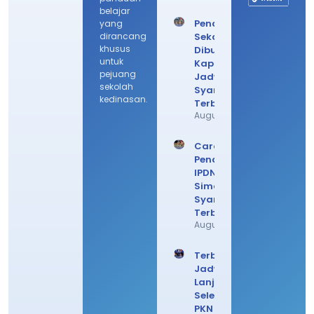
belajar
Pendaftaran
yang
dirancang
Sekdin
khusus
Dibuka
untuk
Kapan? Cek
pejuang
Jadwal
sekolah
Syarat
kedinasan.
Terbarunya
August 4, 2026
Cara Daftar
Pendaftaran
IPDN 2026,
Simak
Syarat
Terbarunya
August 3, 2026
Terbaru!
Jadwal
Lanjutan
Seleksi
PKN