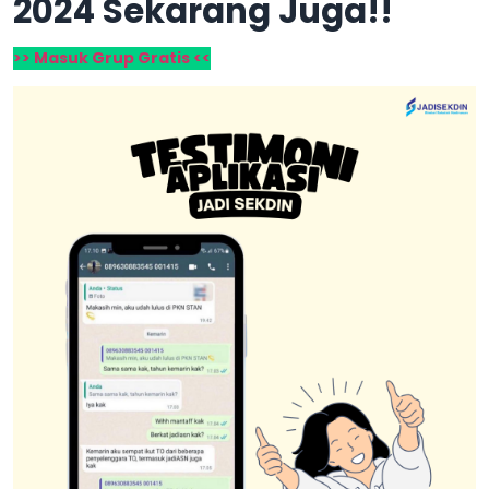
2024 Sekarang Juga!!
>> Masuk Grup Gratis <<