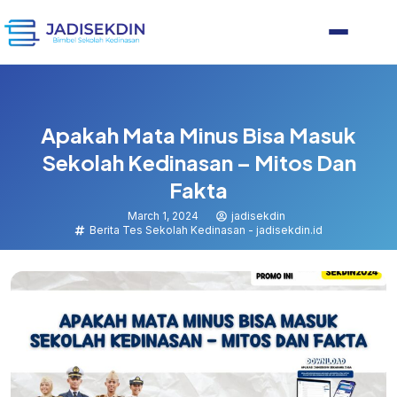
Apakah Mata Minus Bisa Masuk
Sekolah Kedinasan – Mitos Dan
Fakta
March 1, 2024
jadisekdin
Berita Tes Sekolah Kedinasan - jadisekdin.id