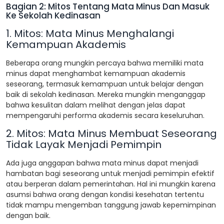
Bagian 2: Mitos Tentang Mata Minus Dan Masuk
Ke Sekolah Kedinasan
1. Mitos: Mata Minus Menghalangi
Kemampuan Akademis
Beberapa orang mungkin percaya bahwa memiliki mata
minus dapat menghambat kemampuan akademis
seseorang, termasuk kemampuan untuk belajar dengan
baik di sekolah kedinasan. Mereka mungkin menganggap
bahwa kesulitan dalam melihat dengan jelas dapat
mempengaruhi performa akademis secara keseluruhan.
2. Mitos: Mata Minus Membuat Seseorang
Tidak Layak Menjadi Pemimpin
Ada juga anggapan bahwa mata minus dapat menjadi
hambatan bagi seseorang untuk menjadi pemimpin efektif
atau berperan dalam pemerintahan. Hal ini mungkin karena
asumsi bahwa orang dengan kondisi kesehatan tertentu
tidak mampu mengemban tanggung jawab kepemimpinan
dengan baik.